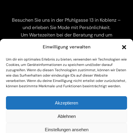
Besuchen Sie uns in der Pfuhlgasse 13 in Koblenz –
und erleben Sie Mode mit Persönlichkeit.
Um Wartezeiten bei der Beratung rund um
Hochzeitsmode zu vermeiden, empfehlen wir eine
Einwilligung verwalten
vorherige Terminvereinbarung.
Termine können telefonisch oder direkt vor Ort
Um dir ein optimales Erlebnis zu bieten, verwenden wir Technologien wie
vereinbart werden.
Cookies, um Geräteinformationen zu speichern und/oder darauf
zuzugreifen. Wenn du diesen Technologien zustimmst, können wir Daten
Kostenlose Kundenparkplätze im Innenhof –
wie das Surfverhalten oder eindeutige IDs auf dieser Website
begrenzte Anzahl
verarbeiten. Wenn du deine Einwilligung nicht erteilst oder zurückziehst,
können bestimmte Merkmale und Funktionen beeinträchtigt werden.
Akzeptieren
Ablehnen
SERVICE
Einstellungen ansehen